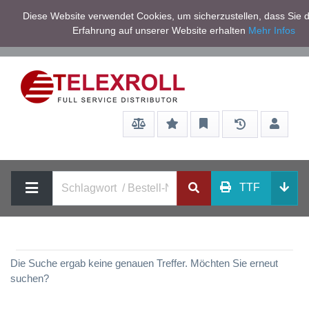
Netto zzgl.
Diese Website verwendet Cookies, um sicherzustellen, dass Sie d
Service/Hilfe
Mwst
Erfahrung auf unserer Website erhalten
Mehr Infos
TTF
Die Suche ergab keine genauen Treffer. Möchten Sie erneut
suchen?