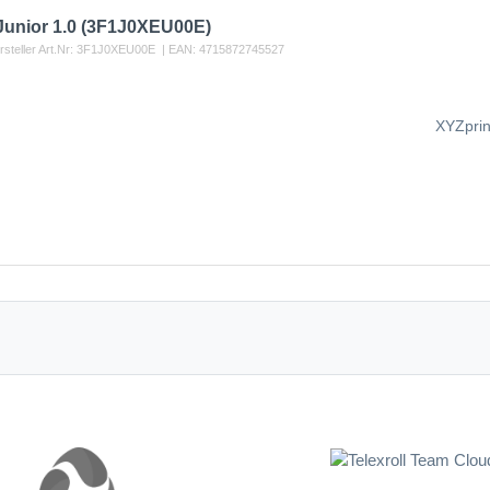
 Junior 1.0 (3F1J0XEU00E)
steller Art.Nr:
3F1J0XEU00E
| EAN:
4715872745527
XYZprin