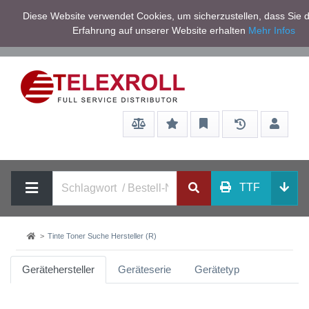
Netto zzgl.
Diese Website verwendet Cookies, um sicherzustellen, dass Sie d
Service/Hilfe
Mwst
Erfahrung auf unserer Website erhalten
Mehr Infos
TTF
Tinte Toner Suche Hersteller (R)
Gerätehersteller
Geräteserie
Gerätetyp