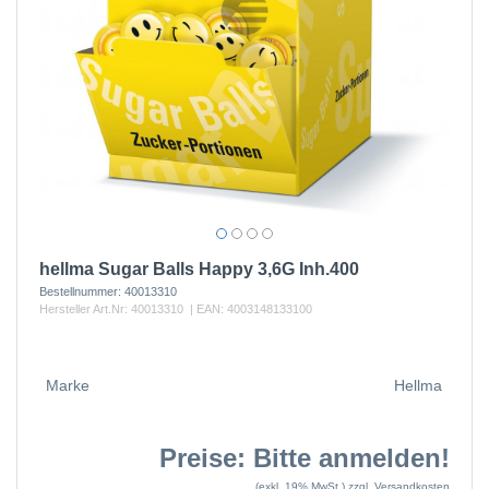
hellma Sugar Balls Happy 3,6G Inh.400
Bestellnummer:
40013310
Hersteller Art.Nr:
40013310
| EAN:
4003148133100
Marke
Hellma
Preise: Bitte anmelden!
(exkl. 19% MwSt.)
zzgl. Versandkosten