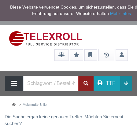
Netto zzgl.
Diese Website verwendet Cookies, um sicherzustellen, dass Sie d
Service/Hilfe
Mwst
Erfahrung auf unserer Website erhalten
Mehr Infos
TTF
Multimedia-Brillen
Die Suche ergab keine genauen Treffer. Möchten Sie erneut
suchen?