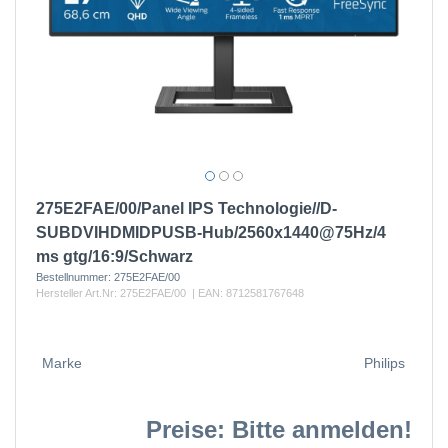
275E2FAE/00/Panel IPS Technologie//D-
SUBDVIHDMIDPUSB-Hub/2560x1440@75Hz/4
ms gtg/16:9/Schwarz
Bestellnummer:
275E2FAE/00
Hersteller Art.Nr:
275E2FAE/00
| EAN:
8712581767648
Marke
Philips
Preise: Bitte anmelden!