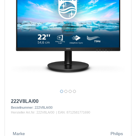
222V8LA/00
Bestellnummer:
222V8LA/00
Hersteller Art.Nr:
222V8LA/00
| EAN:
8712581771690
Marke
Philips