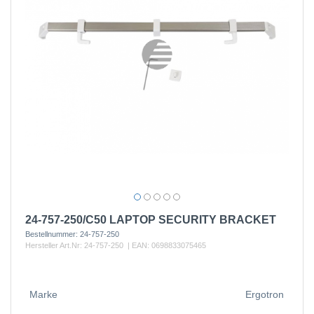
24-757-250/C50 LAPTOP SECURITY BRACKET
Bestellnummer:
24-757-250
Hersteller Art.Nr:
24-757-250
| EAN:
0698833075465
Marke
Ergotron