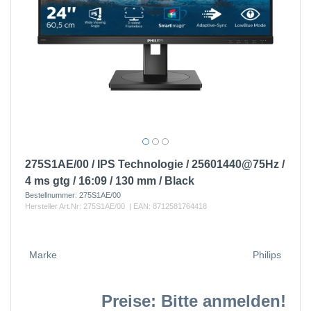
275S1AE/00 / IPS Technologie / 25601440@75Hz /
4 ms gtg / 16:09 / 130 mm / Black
Bestellnummer:
275S1AE/00
Hersteller Art.Nr:
275S1AE/00
| EAN:
8712581764418
Marke
Philips
Preise: Bitte anmelden!