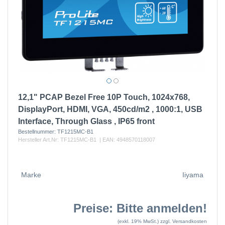
12,1" PCAP Bezel Free 10P Touch, 1024x768,
DisplayPort, HDMI, VGA, 450cd/m2 , 1000:1, USB
Interface, Through Glass , IP65 front
Bestellnummer:
TF1215MC-B1
Hersteller Art.Nr:
TF1215MC-B1
| EAN:
4948570118007
Marke
Iiyama
Preise: Bitte anmelden!
(exkl. 19% MwSt.)
zzgl. Versandkosten