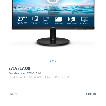
271V8LA/00
Bestellnummer:
271V8LA/00
Hersteller Art.Nr:
271V8LA/00
| EAN:
8712581772086
Marke
Philips