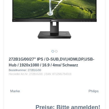
272B1G/00/27" IPS / D-SUB,DVI,HDMI,DP,USB-
Hub / 1920x1080 / 16.9 / 4ms/ Schwarz
Bestellnummer:
272B1G/00
Hersteller Art.Nr:
272B1G/00
| EAN:
8712581764319
Marke
Philips
Preise: Bitte anmelden!