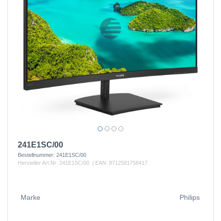
241E1SC/00
Bestellnummer:
241E1SC/00
Hersteller Art.Nr:
241E1SC/00
| EAN:
8712581758417
Marke
Philips