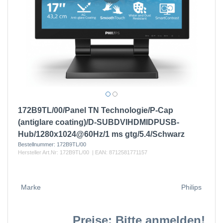
172B9TL/00/Panel TN Technologie/P-Cap
(antiglare coating)/D-SUBDVIHDMIDPUSB-
Hub/1280x1024@60Hz/1 ms gtg/5.4/Schwarz
Bestellnummer:
172B9TL/00
Hersteller Art.Nr:
172B9TL/00
| EAN:
8712581771157
Marke
Philips
Preise: Bitte anmelden!