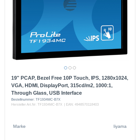
19" PCAP, Bezel Free 10P Touch, IPS, 1280x1024,
VGA, HDMI, DisplayPort, 315cd/m2, 1000:1,
Through Glass, USB Interface
Bestellnummer:
TF1934MC-B7X
Hersteller Art.Nr:
TF1934MC-B7X
| EAN:
4948570118403
Marke
Iiyama