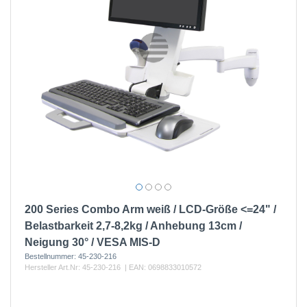
200 Series Combo Arm weiß / LCD-Größe <=24" /
Belastbarkeit 2,7-8,2kg / Anhebung 13cm /
Neigung 30° / VESA MIS-D
Bestellnummer:
45-230-216
Hersteller Art.Nr:
45-230-216
| EAN:
0698833010572