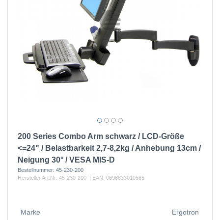
200 Series Combo Arm schwarz / LCD-Größe
<=24" / Belastbarkeit 2,7-8,2kg / Anhebung 13cm /
Neigung 30° / VESA MIS-D
Bestellnummer:
45-230-200
Hersteller Art.Nr:
45-230-200
| EAN:
0698833010565
Marke
Ergotron