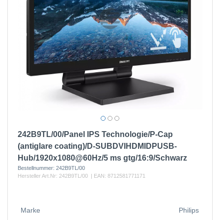
242B9TL/00/Panel IPS Technologie/P-Cap
(antiglare coating)/D-SUBDVIHDMIDPUSB-
Hub/1920x1080@60Hz/5 ms gtg/16:9/Schwarz
Bestellnummer:
242B9TL/00
Hersteller Art.Nr:
242B9TL/00
| EAN:
8712581771171
Marke
Philips