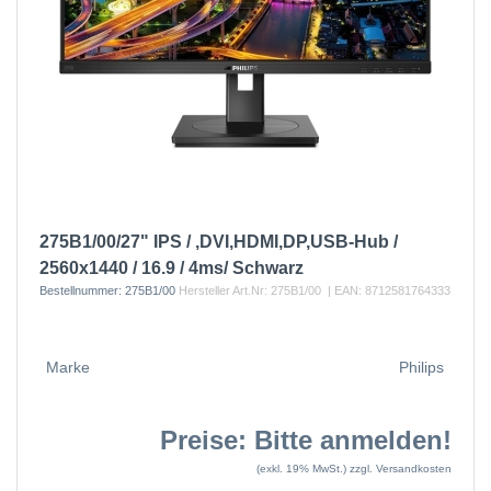
275B1/00/27" IPS / ,DVI,HDMI,DP,USB-Hub /
2560x1440 / 16.9 / 4ms/ Schwarz
Bestellnummer:
275B1/00
Hersteller Art.Nr:
275B1/00
| EAN:
8712581764333
Marke
Philips
Preise: Bitte anmelden!
(exkl. 19% MwSt.)
zzgl. Versandkosten