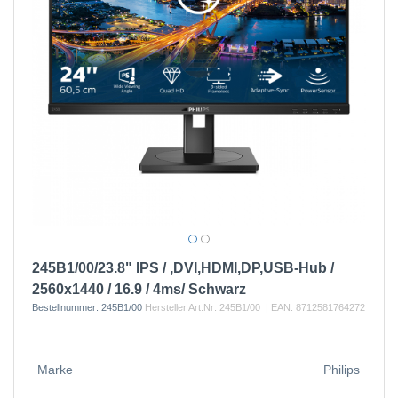
245B1/00/23.8" IPS / ,DVI,HDMI,DP,USB-Hub /
2560x1440 / 16.9 / 4ms/ Schwarz
Bestellnummer:
245B1/00
Hersteller Art.Nr:
245B1/00
| EAN:
8712581764272
Marke
Philips