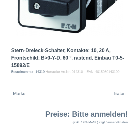
Stern-Dreieck-Schalter, Kontakte: 10, 20 A,
Frontschild: B>0-Y-D, 60 °, rastend, Einbau T0-5-
15892/E
Bestellnummer:
14310
Hersteller Art.Nr:
014310
| EAN:
4015080143109
Marke
Eaton
Preise: Bitte anmelden!
(exkl. 19% MwSt.)
zzgl. Versandkosten