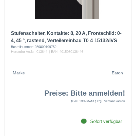
Stufenschalter, Kontakte: 8, 20 A, Frontschild: 0-
4, 45 °, rastend, Verteilereinbau T0-4-15132/IVS
Bestellnummer:
250000109752
Hersteller Art.Nr:
013644
| EAN:
4015080136446
Marke
Eaton
Preise: Bitte anmelden!
(exkl. 19% MwSt.)
zzgl. Versandkosten
Sofort verfügbar