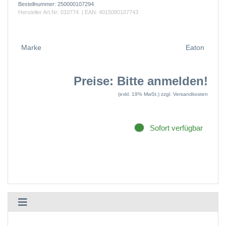
Bestellnummer:
250000107294
Hersteller Art.Nr:
010774
| EAN:
4015080107743
Marke
Eaton
Preise: Bitte anmelden!
(exkl. 19% MwSt.)
zzgl. Versandkosten
Sofort verfügbar