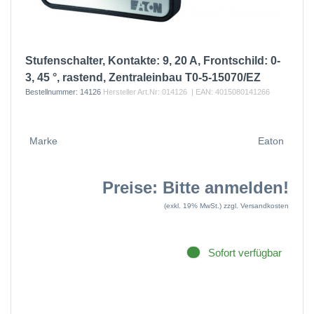
Stufenschalter, Kontakte: 9, 20 A, Frontschild: 0-
3, 45 °, rastend, Zentraleinbau T0-5-15070/EZ
Bestellnummer:
14126
Hersteller Art.Nr:
014126
| EAN:
4015080141266
Marke
Eaton
Preise: Bitte anmelden!
(exkl. 19% MwSt.)
zzgl. Versandkosten
Sofort verfügbar