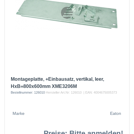
Montageplatte, +Einbausatz, vertikal, leer,
HxB=800x600mm XME3206M
Bestellnummer:
126010
Hersteller Art.Nr:
126010
| EAN:
4004675005373
Marke
Eaton
Preise: Bitte anmelden!