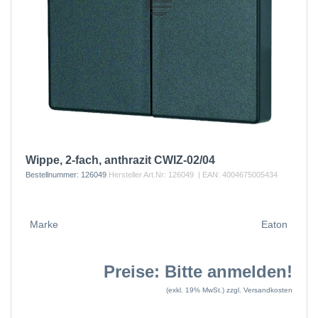
Wippe, 2-fach, anthrazit CWIZ-02/04
Bestellnummer:
126049
Hersteller Art.Nr:
126049
| EAN:
4004675005434
Marke
Eaton
Preise: Bitte anmelden!
(exkl. 19% MwSt.)
zzgl. Versandkosten