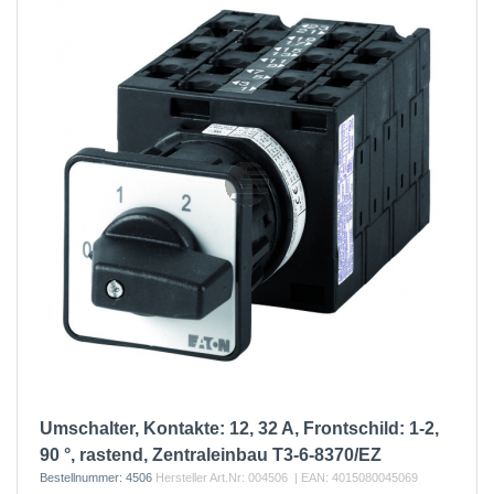
Umschalter, Kontakte: 12, 32 A, Frontschild: 1-2,
90 °, rastend, Zentraleinbau T3-6-8370/EZ
Bestellnummer:
4506
Hersteller Art.Nr:
004506
| EAN:
4015080045069