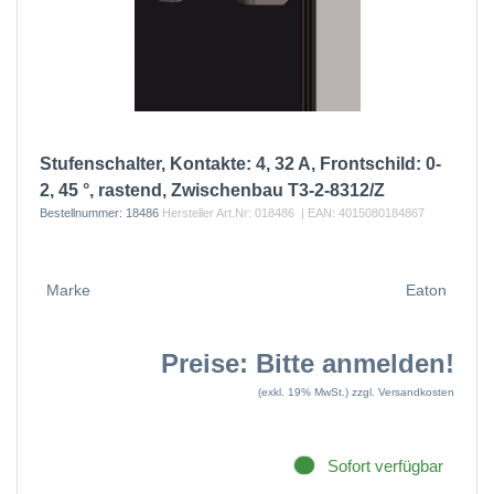
Stufenschalter, Kontakte: 4, 32 A, Frontschild: 0-
2, 45 °, rastend, Zwischenbau T3-2-8312/Z
Bestellnummer:
18486
Hersteller Art.Nr:
018486
| EAN:
4015080184867
Marke
Eaton
Preise: Bitte anmelden!
(exkl. 19% MwSt.)
zzgl. Versandkosten
Sofort verfügbar