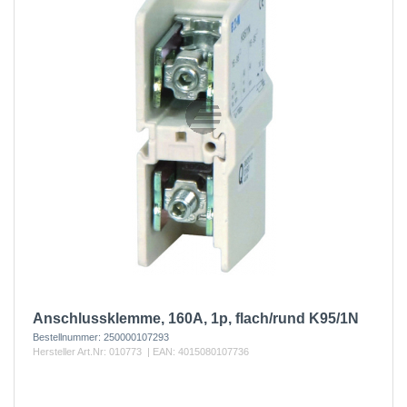
Anschlussklemme, 160A, 1p, flach/rund K95/1N
Bestellnummer:
250000107293
Hersteller Art.Nr:
010773
| EAN:
4015080107736