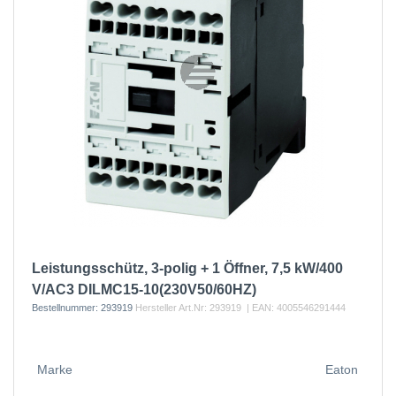
Leistungsschütz, 3-polig + 1 Öffner, 7,5 kW/400
V/AC3 DILMC15-10(230V50/60HZ)
Bestellnummer:
293919
Hersteller Art.Nr:
293919
| EAN:
4005546291444
Marke
Eaton