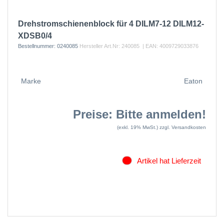
Drehstromschienenblock für 4 DILM7-12 DILM12-
XDSB0/4
Bestellnummer:
0240085
Hersteller Art.Nr:
240085
| EAN:
4009729033876
Marke
Eaton
Preise: Bitte anmelden!
(exkl. 19% MwSt.)
zzgl. Versandkosten
Artikel hat Lieferzeit