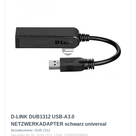
D-LINK DUB1312 USB-A3.0
NETZWERKADAPTER schwarz universal
Bestellnummer:
DUB-1312
Hersteller Art.Nr:
DUB-1312
| EAN:
0790069398858