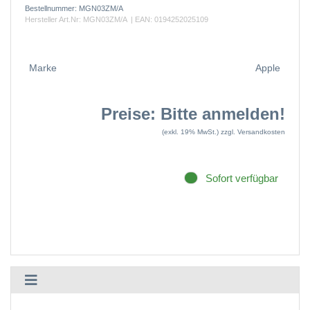
Bestellnummer:
MGN03ZM/A
Hersteller Art.Nr:
MGN03ZM/A
| EAN:
0194252025109
Marke
Apple
Preise: Bitte anmelden!
(exkl. 19% MwSt.)
zzgl. Versandkosten
Sofort verfügbar