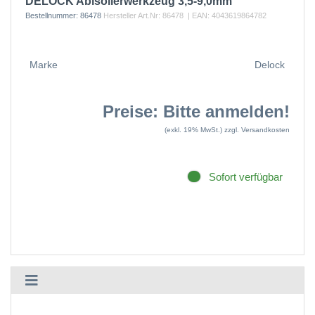
DELOCK Abisolierwerkzeug 3,5-9,0mm
Bestellnummer:
86478
Hersteller Art.Nr:
86478
| EAN:
4043619864782
Marke
Delock
Preise: Bitte anmelden!
(exkl. 19% MwSt.)
zzgl. Versandkosten
Sofort verfügbar