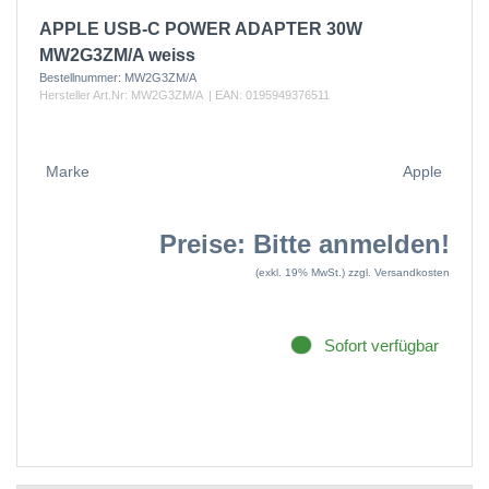
APPLE USB-C POWER ADAPTER 30W
MW2G3ZM/A weiss
Bestellnummer:
MW2G3ZM/A
Hersteller Art.Nr:
MW2G3ZM/A
| EAN:
0195949376511
Marke
Apple
Preise: Bitte anmelden!
(exkl. 19% MwSt.)
zzgl. Versandkosten
Sofort verfügbar