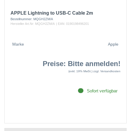
APPLE Lightning to USB-C Cable 2m
Bestellnummer:
MQGH2ZM/A
Hersteller Art.Nr:
MQGH2ZM/A
| EAN:
0190198496201
Marke
Apple
Preise: Bitte anmelden!
(exkl. 19% MwSt.)
zzgl. Versandkosten
Sofort verfügbar