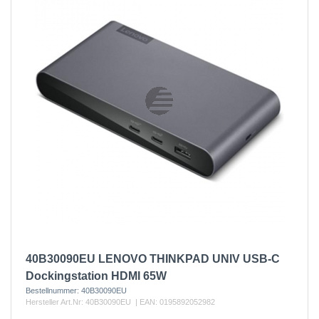
40B30090EU LENOVO THINKPAD UNIV USB-C
Dockingstation HDMI 65W
Bestellnummer:
40B30090EU
Hersteller Art.Nr:
40B30090EU
| EAN:
0195892052982