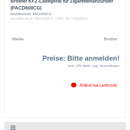
Brother KFZ-Ladegerät für Zigarettenanzünder
(PACD600CG)
Bestellnummer:
PACD600CG
Hersteller Art.Nr:
PACD600CG
| EAN:
4977766693912
Marke
Brother
Preise: Bitte anmelden!
(exkl. 19% MwSt.)
zzgl. Versandkosten
Artikel hat Lieferzeit