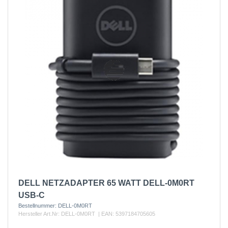
DELL NETZADAPTER 65 WATT DELL-0M0RT
USB-C
Bestellnummer:
DELL-0M0RT
Hersteller Art.Nr:
DELL-0M0RT
| EAN:
5397184705605