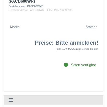
(PACD600WR)
Bestellnummer:
PACD600WR
Hersteller Art.Nr:
PACD600WR
| EAN:
4977766693936
Marke
Brother
Preise: Bitte anmelden!
(exkl. 19% MwSt.)
zzgl. Versandkosten
Sofort verfügbar