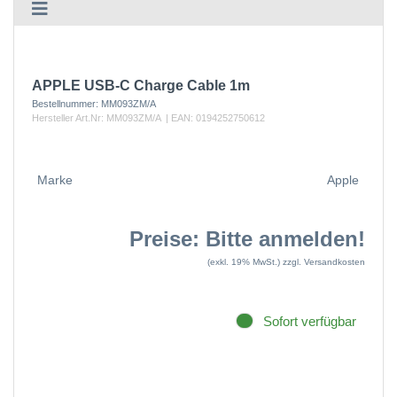
APPLE USB-C Charge Cable 1m
Bestellnummer:
MM093ZM/A
Hersteller Art.Nr:
MM093ZM/A
| EAN:
0194252750612
Marke
Apple
Preise: Bitte anmelden!
(exkl. 19% MwSt.)
zzgl. Versandkosten
Sofort verfügbar