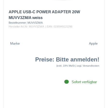
APPLE USB-C POWER ADAPTER 20W
MUVV3ZM/A weiss
Bestellnummer:
MUVV3ZM/A
Hersteller Art.Nr:
MUVV3ZM/A
| EAN:
0195949121296
Marke
Apple
Preise: Bitte anmelden!
(exkl. 19% MwSt.)
zzgl. Versandkosten
Sofort verfügbar