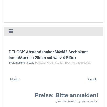
DELOCK Abstandshalter M4xM3 Sechskant
Innen/Aussen 20mm schwarz 4 Stück
Bestellnummer:
60242
Hersteller Art.Nr:
60242
| EAN:
4043619602421
Marke
Delock
Preise: Bitte anmelden!
(exkl. 19% MwSt.)
zzgl. Versandkosten