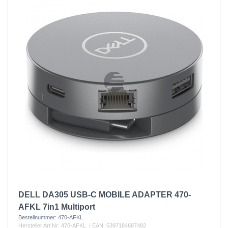
DELL DA305 USB-C MOBILE ADAPTER 470-
AFKL 7in1 Multiport
Bestellnummer:
470-AFKL
Hersteller Art.Nr:
470-AFKL
| EAN:
5397184687482