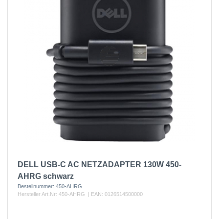
DELL USB-C AC NETZADAPTER 130W 450-
AHRG schwarz
Bestellnummer:
450-AHRG
Hersteller Art.Nr:
450-AHRG
| EAN:
0126514500000