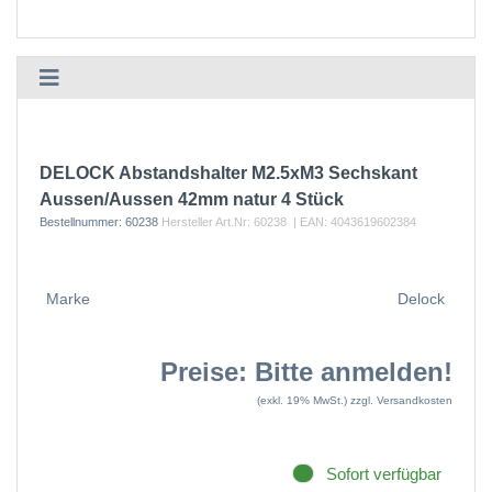
DELOCK Abstandshalter M2.5xM3 Sechskant
Aussen/Aussen 42mm natur 4 Stück
Bestellnummer:
60238
Hersteller Art.Nr:
60238
| EAN:
4043619602384
Marke
Delock
Preise: Bitte anmelden!
(exkl. 19% MwSt.)
zzgl. Versandkosten
Sofort verfügbar