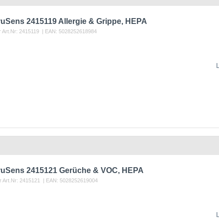
ruSens 2415119 Allergie & Grippe, HEPA
r Art.Nr:
2415119
| EAN:
5028252618984
 TruSens 2415121 Gerüche & VOC, HEPA
r Art.Nr:
2415121
| EAN:
5028252619004