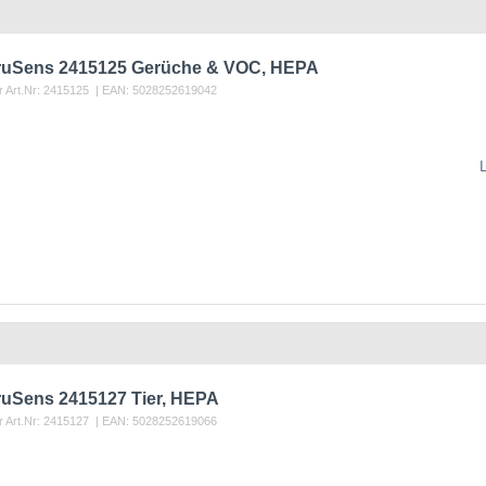
 TruSens 2415125 Gerüche & VOC, HEPA
r Art.Nr:
2415125
| EAN:
5028252619042
TruSens 2415127 Tier, HEPA
r Art.Nr:
2415127
| EAN:
5028252619066