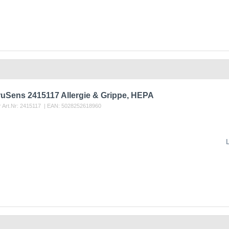
ruSens 2415117 Allergie & Grippe, HEPA
r Art.Nr:
2415117
| EAN:
5028252618960