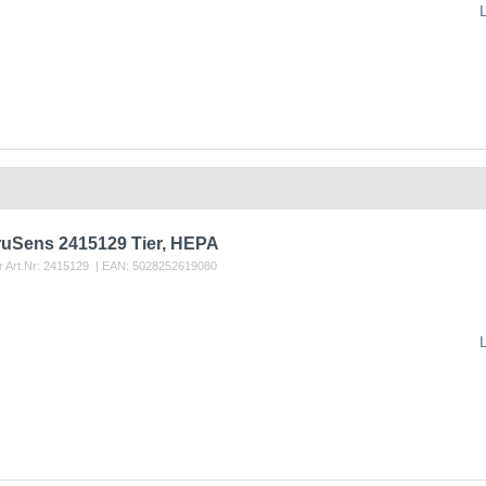
TruSens 2415129 Tier, HEPA
r Art.Nr:
2415129
| EAN:
5028252619080