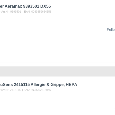
er Aeramax 9393501 DX55
r Art.Nr:
9393501
| EAN:
0043859664658
Fell
ruSens 2415115 Allergie & Grippe, HEPA
r Art.Nr:
2415115
| EAN:
5028252618946