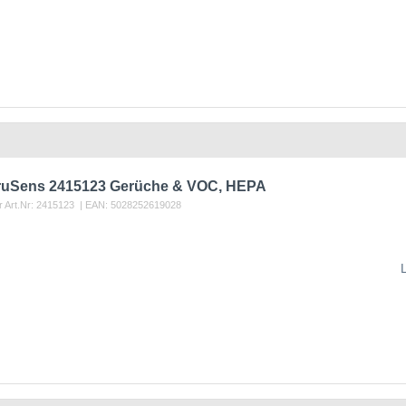
 TruSens 2415123 Gerüche & VOC, HEPA
r Art.Nr:
2415123
| EAN:
5028252619028