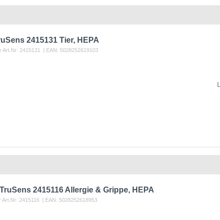
TruSens 2415131 Tier, HEPA
r Art.Nr:
2415131
| EAN:
5028252619103
r TruSens 2415116 Allergie & Grippe, HEPA
r Art.Nr:
2415116
| EAN:
5028252618953