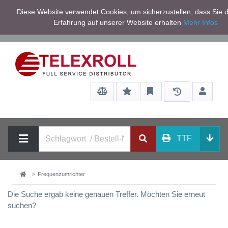
Netto zzgl.
Diese Website verwendet Cookies, um sicherzustellen, dass Sie d
Service/Hilfe
Mwst
Erfahrung auf unserer Website erhalten
Mehr Infos
TTF
Frequenzumrichter
Die Suche ergab keine genauen Treffer. Möchten Sie erneut
suchen?