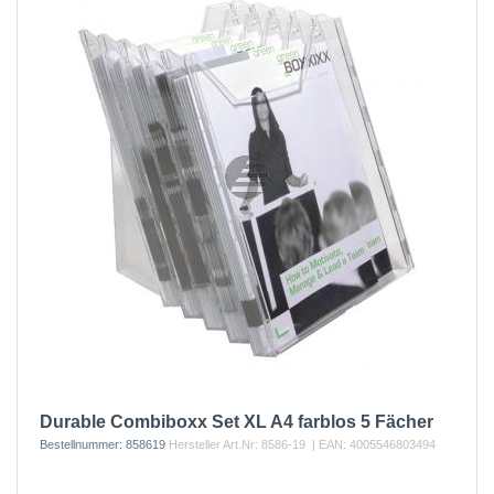
Durable Combiboxx Set XL A4 farblos 5 Fächer
Bestellnummer:
858619
Hersteller Art.Nr:
8586-19
| EAN:
4005546803494