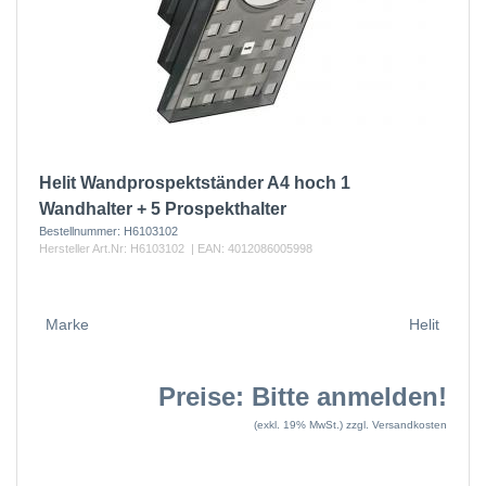
Helit Wandprospektständer A4 hoch 1
Wandhalter + 5 Prospekthalter
Bestellnummer:
H6103102
Hersteller Art.Nr:
H6103102
| EAN:
4012086005998
Marke
Helit
Preise: Bitte anmelden!
(exkl. 19% MwSt.)
zzgl. Versandkosten