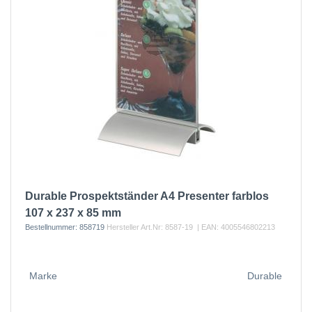
Durable Prospektständer A4 Presenter farblos
107 x 237 x 85 mm
Bestellnummer:
858719
Hersteller Art.Nr:
8587-19
| EAN:
4005546802213
Marke
Durable