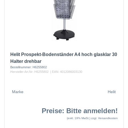
Helit Prospekt-Bodenständer A4 hoch glasklar 30
Halter drehbar
Bestellnummer:
H6255802
Hersteller Art.Nr:
H6255802
| EAN:
4012086003130
Marke
Helit
Preise: Bitte anmelden!
(exkl. 19% MwSt.)
zzgl. Versandkosten