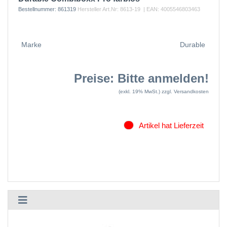
Bestellnummer:
861319
Hersteller Art.Nr:
8613-19
| EAN:
4005546803463
Marke
Durable
Preise: Bitte anmelden!
(exkl. 19% MwSt.)
zzgl. Versandkosten
Artikel hat Lieferzeit