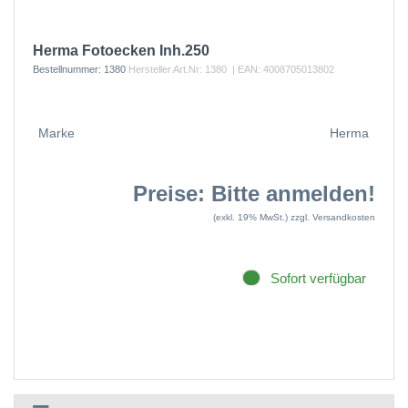
Herma Fotoecken Inh.250
Bestellnummer:
1380
Hersteller Art.Nr:
1380
| EAN:
4008705013802
Marke
Herma
Preise: Bitte anmelden!
(exkl. 19% MwSt.)
zzgl. Versandkosten
Sofort verfügbar