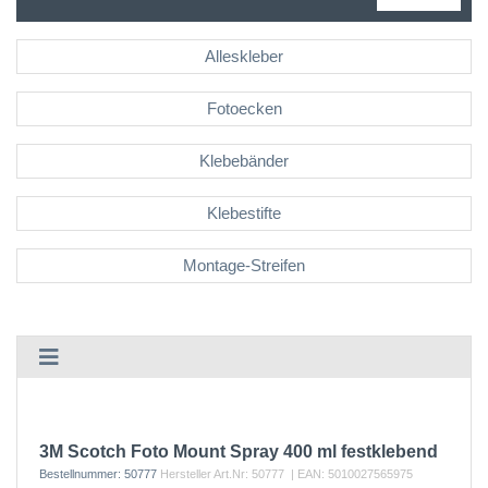
Alleskleber
Fotoecken
Klebebänder
Klebestifte
Montage-Streifen
3M Scotch Foto Mount Spray 400 ml festklebend
Bestellnummer:
50777
Hersteller Art.Nr:
50777
| EAN:
5010027565975