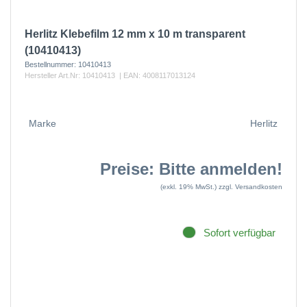
Herlitz Klebefilm 12 mm x 10 m transparent
(10410413)
Bestellnummer:
10410413
Hersteller Art.Nr:
10410413
| EAN:
4008117013124
Marke
Herlitz
Preise: Bitte anmelden!
(exkl. 19% MwSt.)
zzgl. Versandkosten
Sofort verfügbar