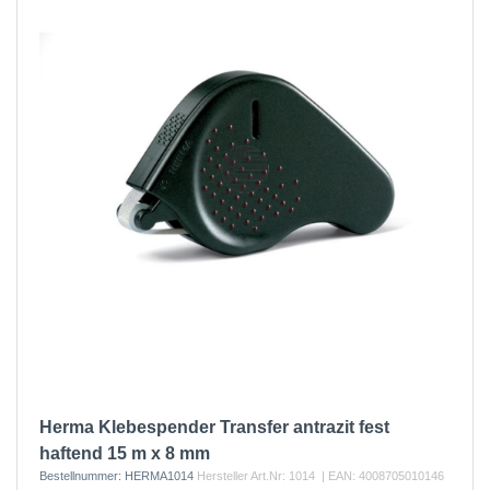
Herma Klebespender Transfer antrazit fest
haftend 15 m x 8 mm
Bestellnummer:
HERMA1014
Hersteller Art.Nr:
1014
| EAN:
4008705010146