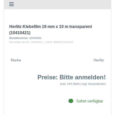
Herlitz Klebefilm 19 mm x 10 m transparent
(10410421)
Bestellnummer:
10410421
Hersteller Art.Nr:
10410421
| EAN:
4008117013155
Marke
Herlitz
Preise: Bitte anmelden!
(exkl. 19% MwSt.)
zzgl. Versandkosten
Sofort verfügbar