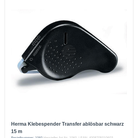
Herma Klebespender Transfer ablösbar schwarz
15 m
Bestellnummer:
1060
Hersteller Art.Nr:
1060
| EAN:
4008705010603