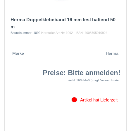
Herma Doppelklebeband 16 mm fest haftend 50
m
Bestellnummer:
1092
Hersteller Art.Nr:
1092
| EAN:
4008705010924
Marke
Herma
Preise: Bitte anmelden!
(exkl. 19% MwSt.)
zzgl. Versandkosten
Artikel hat Lieferzeit