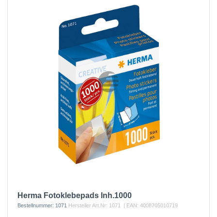
Herma Fotoklebepads Inh.1000
Bestellnummer:
1071
Hersteller Art.Nr:
1071
| EAN:
4008705010719