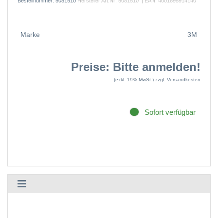
Bestellnummer:
5081510
Hersteller Art.Nr:
5081510
| EAN:
4001895914140
Marke
3M
Preise: Bitte anmelden!
(exkl. 19% MwSt.)
zzgl. Versandkosten
Sofort verfügbar