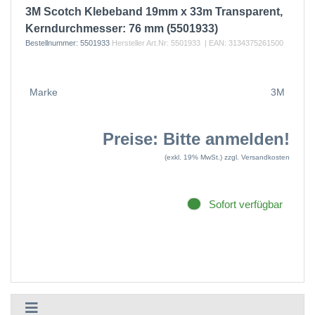
3M Scotch Klebeband 19mm x 33m Transparent,
Kerndurchmesser: 76 mm (5501933)
Bestellnummer:
5501933
Hersteller Art.Nr:
5501933
| EAN:
3134375261500
Marke
3M
Preise: Bitte anmelden!
(exkl. 19% MwSt.)
zzgl. Versandkosten
Sofort verfügbar