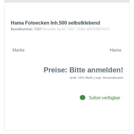
Hama Fotoecken Inh.500 selbstklebend
Bestellnummer:
7107
Hersteller Art.Nr:
7107
| EAN:
4007249071071
Marke
Hama
Preise: Bitte anmelden!
(exkl. 19% MwSt.)
zzgl. Versandkosten
Sofort verfügbar