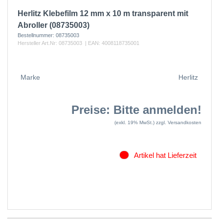
Herlitz Klebefilm 12 mm x 10 m transparent mit
Abroller (08735003)
Bestellnummer:
08735003
Hersteller Art.Nr:
08735003
| EAN:
4008118735001
Marke
Herlitz
Preise: Bitte anmelden!
(exkl. 19% MwSt.)
zzgl. Versandkosten
Artikel hat Lieferzeit