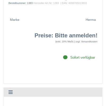
Bestellnummer:
1383
Hersteller Art.Nr:
1383
| EAN:
4008705013833
Marke
Herma
Preise: Bitte anmelden!
(exkl. 19% MwSt.)
zzgl. Versandkosten
Sofort verfügbar