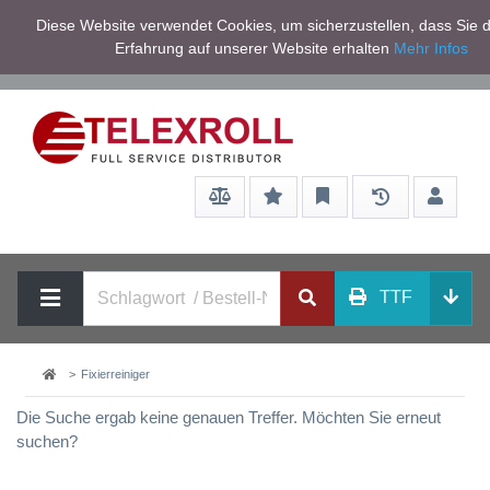
Netto zzgl.
Diese Website verwendet Cookies, um sicherzustellen, dass Sie d
Service/Hilfe
Mwst
Erfahrung auf unserer Website erhalten
Mehr Infos
TTF
Fixierreiniger
Die Suche ergab keine genauen Treffer. Möchten Sie erneut
suchen?