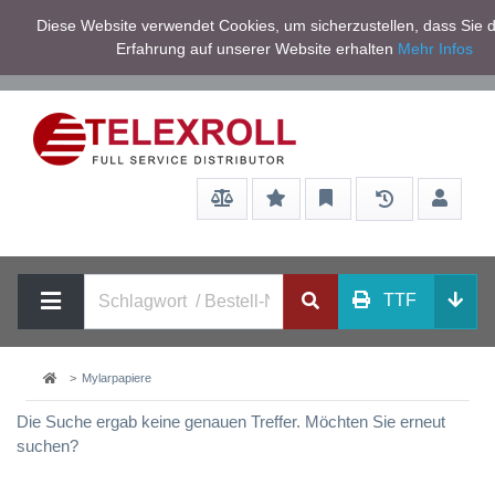
Netto zzgl.
Diese Website verwendet Cookies, um sicherzustellen, dass Sie d
Service/Hilfe
Mwst
Erfahrung auf unserer Website erhalten
Mehr Infos
TTF
Mylarpapiere
Die Suche ergab keine genauen Treffer. Möchten Sie erneut
suchen?