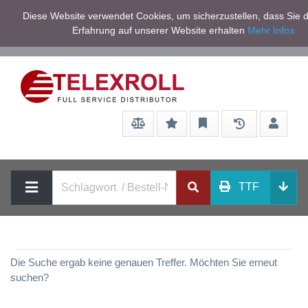
Netto zzgl.
Diese Website verwendet Cookies, um sicherzustellen, dass Sie d
Service/Hilfe
Mwst
Erfahrung auf unserer Website erhalten
Mehr Infos
TTF
Die Suche ergab keine genauen Treffer. Möchten Sie erneut
suchen?