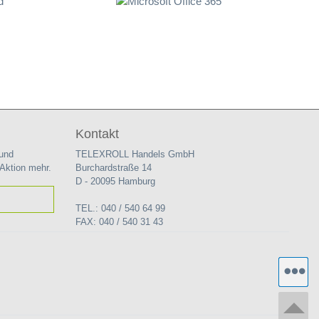
Kontakt
 und
TELEXROLL Handels GmbH
 Aktion mehr.
Burchardstraße 14
D - 20095 Hamburg
TEL.: 040 / 540 64 99
FAX: 040 / 540 31 43
TT
W
zu
P