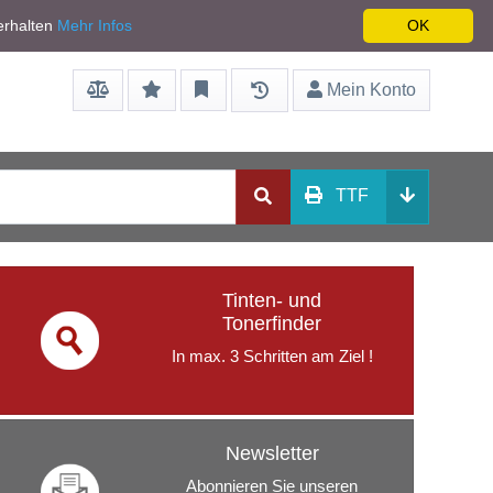
Service/Hilfe
Netto zzgl. Mwst
erhalten
Mehr Infos
OK
Mein Konto
TTF
Tinten- und
Tonerfinder
In max. 3 Schritten am Ziel !
Newsletter
Abonnieren Sie unseren