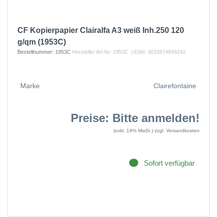
CF Kopierpapier Clairalfa A3 weiß Inh.250 120
g/qm (1953C)
Bestellnummer:
1953C
Hersteller Art.Nr:
1953C
| EAN:
4033874849242
Marke
Clairefontaine
Preise: Bitte anmelden!
(exkl. 19% MwSt.)
zzgl. Versandkosten
Sofort verfügbar