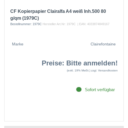
CF Kopierpapier Clairalfa A4 weiß Inh.500 80
g/qm (1979C)
Bestellnummer:
1979C
Hersteller Art.Nr:
1979C
| EAN:
4033874849167
Marke
Clairefontaine
Preise: Bitte anmelden!
(exkl. 19% MwSt.)
zzgl. Versandkosten
Sofort verfügbar