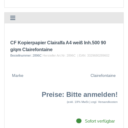
CF Kopierpapier Clairalfa A4 weiß Inh.500 90
g/qm Clairefontaine
Bestellnummer:
2896C
Hersteller Art.Nr:
2896C
| EAN:
3329680289602
Marke
Clairefontaine
Preise: Bitte anmelden!
(exkl. 19% MwSt.)
zzgl. Versandkosten
Sofort verfügbar