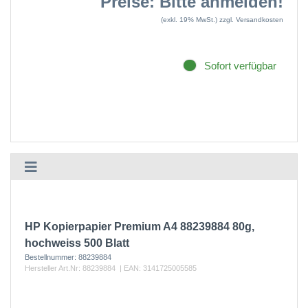
Preise: Bitte anmelden!
(exkl. 19% MwSt.)
zzgl. Versandkosten
Sofort verfügbar
HP Kopierpapier Premium A4 88239884 80g,
hochweiss 500 Blatt
Bestellnummer:
88239884
Hersteller Art.Nr:
88239884
| EAN:
3141725005585