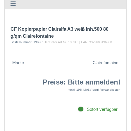
CF Kopierpapier Clairalfa A3 weiß Inh.500 80
g/qm Clairefontaine
Bestellnummer:
1969C
Hersteller Art.Nr:
1969C
| EAN:
3329680196900
Marke
Clairefontaine
Preise: Bitte anmelden!
(exkl. 19% MwSt.)
zzgl. Versandkosten
Sofort verfügbar