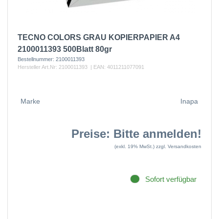
TECNO COLORS GRAU KOPIERPAPIER A4
2100011393 500Blatt 80gr
Bestellnummer:
2100011393
Hersteller Art.Nr:
2100011393
| EAN:
4011211077091
Marke
Inapa
Preise: Bitte anmelden!
(exkl. 19% MwSt.)
zzgl. Versandkosten
Sofort verfügbar