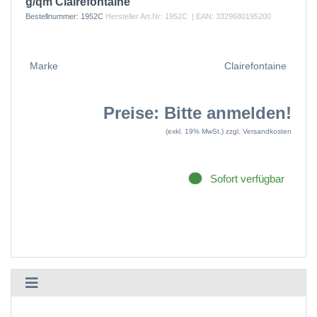
g/qm Clairefontaine
Bestellnummer:
1952C
Hersteller Art.Nr:
1952C
| EAN:
3329680195200
Marke
Clairefontaine
Preise: Bitte anmelden!
(exkl. 19% MwSt.)
zzgl. Versandkosten
Sofort verfügbar