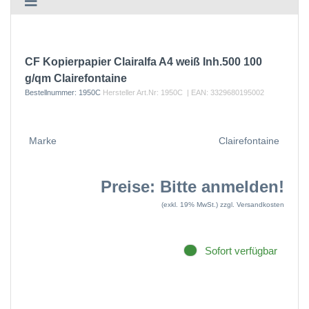
CF Kopierpapier Clairalfa A4 weiß Inh.500 100
g/qm Clairefontaine
Bestellnummer:
1950C
Hersteller Art.Nr:
1950C
| EAN:
3329680195002
Marke
Clairefontaine
Preise: Bitte anmelden!
(exkl. 19% MwSt.)
zzgl. Versandkosten
Sofort verfügbar