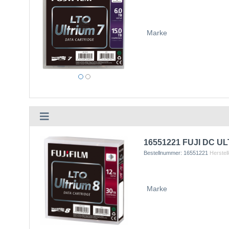
Marke
16551221 FUJI DC UL
Bestellnummer:
16551221
Herstell
Marke