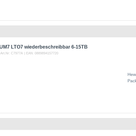
M7 LTO7 wiederbeschreibbar 6-15TB
 Art.Nr:
C7977A
| EAN:
0889894157720
Hewl
Pac