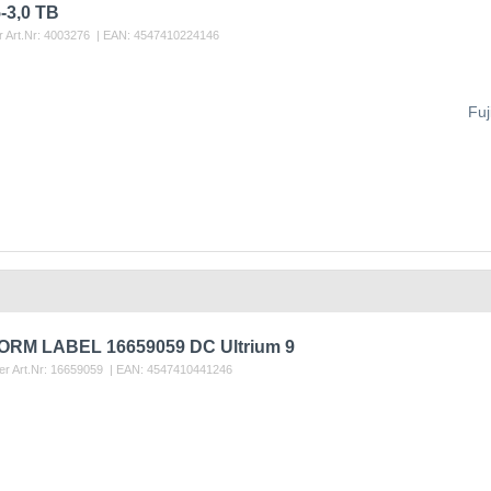
5-3,0 TB
r Art.Nr:
4003276
| EAN:
4547410224146
Fuj
ORM LABEL 16659059 DC Ultrium 9
er Art.Nr:
16659059
| EAN:
4547410441246