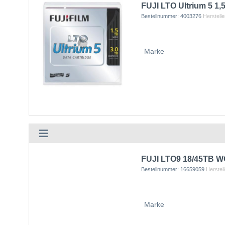
FUJI LTO Ultrium 5 1,
Bestellnummer:
4003276
Herstelle
Marke
FUJI LTO9 18/45TB W
Bestellnummer:
16659059
Herstell
Marke