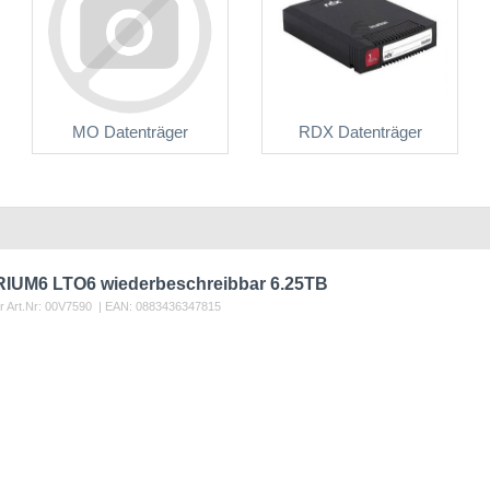
MO Datenträger
RDX Datenträger
IUM6 LTO6 wiederbeschreibbar 6.25TB
r Art.Nr:
00V7590
| EAN:
0883436347815