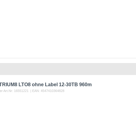
TRIUM8 LTO8 ohne Label 12-30TB 960m
er Art.Nr:
16551221
| EAN:
4547410364828