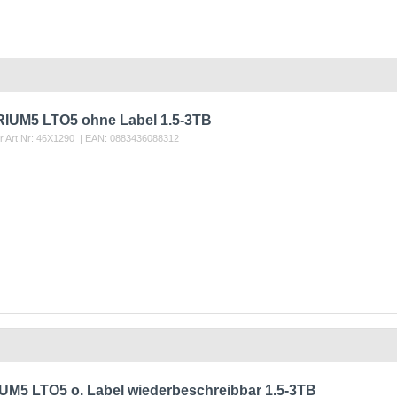
IUM5 LTO5 ohne Label 1.5-3TB
r Art.Nr:
46X1290
| EAN:
0883436088312
M5 LTO5 o. Label wiederbeschreibbar 1.5-3TB