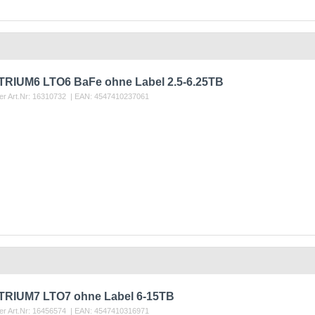
TRIUM6 LTO6 BaFe ohne Label 2.5-6.25TB
er Art.Nr:
16310732
| EAN:
4547410237061
TRIUM7 LTO7 ohne Label 6-15TB
er Art.Nr:
16456574
| EAN:
4547410316971