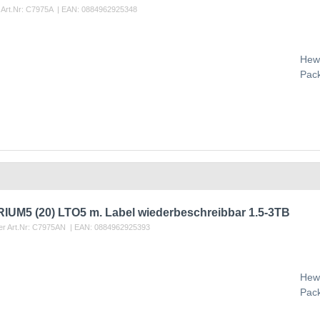
 Art.Nr:
C7975A
| EAN:
0884962925348
Hewl
Pac
UM5 (20) LTO5 m. Label wiederbeschreibbar 1.5-3TB
er Art.Nr:
C7975AN
| EAN:
0884962925393
Hewl
Pac