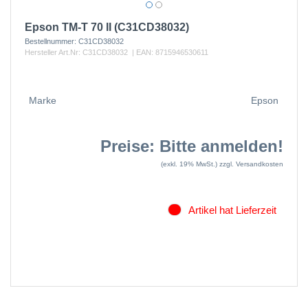
Epson TM-T 70 II (C31CD38032)
Bestellnummer:
C31CD38032
Hersteller Art.Nr:
C31CD38032
| EAN:
8715946530611
Marke
Epson
Preise: Bitte anmelden!
(exkl. 19% MwSt.)
zzgl. Versandkosten
Artikel hat Lieferzeit