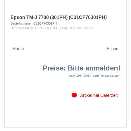
Epson TM-J 7700 (301PH) (C31CF70301PH)
Bestellnummer:
C31CF70301PH
Hersteller Art.Nr:
C31CF70301PH
| EAN:
8715946639062
Marke
Epson
Preise: Bitte anmelden!
(exkl. 19% MwSt.)
zzgl. Versandkosten
Artikel hat Lieferzeit