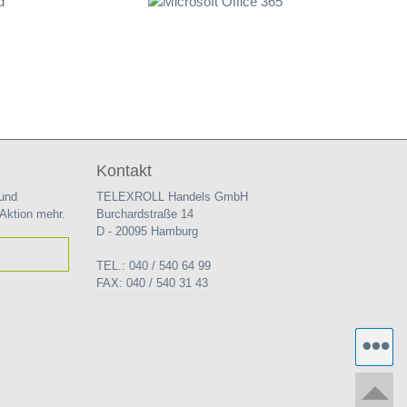
Kontakt
 und
TELEXROLL Handels GmbH
 Aktion mehr.
Burchardstraße 14
D - 20095 Hamburg
TEL.: 040 / 540 64 99
FAX: 040 / 540 31 43
TT
W
zu
P