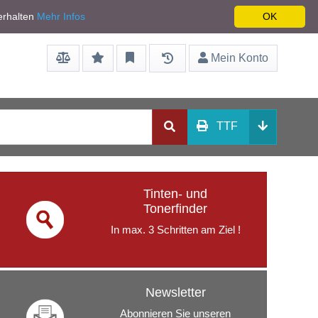
Service/Hilfe
Netto zzgl. Mwst
erhalten
Mehr Infos
OK
Mein Konto
TTF
Tinten- und
Tonerfinder
In max. 3 Schritten am Ziel !
Newsletter
Abonnieren Sie unseren