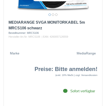
MEDIARANGE SVGA MONITORKABEL 5m
MRCS106 schwarz
Bestellnummer:
MRCS106
Hersteller Art.Nr:
MRCS106
| EAN:
4260057126559
Marke
MediaRange
Preise: Bitte anmelden!
(exkl. 19% MwSt.)
zzgl. Versandkosten
Sofort verfügbar