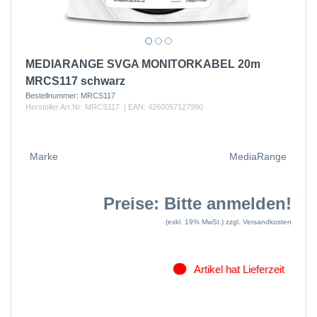
MEDIARANGE SVGA MONITORKABEL 20m
MRCS117 schwarz
Bestellnummer:
MRCS117
Hersteller Art.Nr:
MRCS117
| EAN:
4260057127990
Marke
MediaRange
Preise: Bitte anmelden!
(exkl. 19% MwSt.)
zzgl. Versandkosten
Artikel hat Lieferzeit