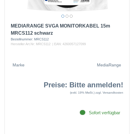
MEDIARANGE SVGA MONITORKABEL 15m
MRCS112 schwarz
Bestellnummer:
MRCS112
Hersteller Art.Nr:
MRCS112
| EAN:
4260057127099
Marke
MediaRange
Preise: Bitte anmelden!
(exkl. 19% MwSt.)
zzgl. Versandkosten
Sofort verfügbar